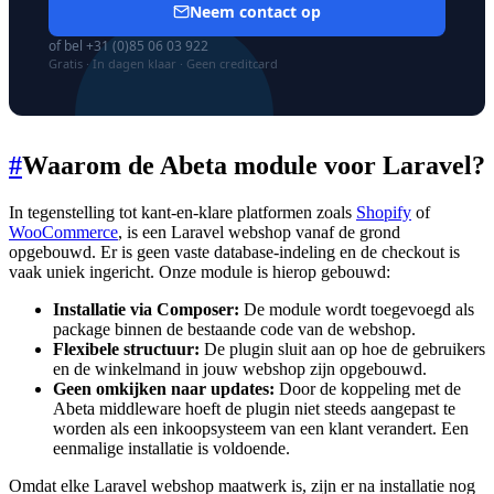
Neem contact op
of bel +31 (0)85 06 03 922
Gratis · In dagen klaar · Geen creditcard
#
Waarom de Abeta module voor Laravel?
In tegenstelling tot kant-en-klare platformen zoals
Shopify
of
WooCommerce
, is een Laravel webshop vanaf de grond
opgebouwd. Er is geen vaste database-indeling en de checkout is
vaak uniek ingericht. Onze module is hierop gebouwd:
Installatie via Composer:
De module wordt toegevoegd als
package binnen de bestaande code van de webshop.
Flexibele structuur:
De plugin sluit aan op hoe de gebruikers
en de winkelmand in jouw webshop zijn opgebouwd.
Geen omkijken naar updates:
Door de koppeling met de
Abeta middleware hoeft de plugin niet steeds aangepast te
worden als een inkoopsysteem van een klant verandert. Een
eenmalige installatie is voldoende.
Omdat elke Laravel webshop maatwerk is, zijn er na installatie nog