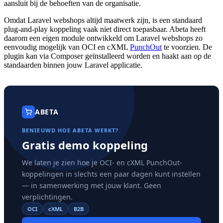
aansluit bij de behoeften van de organisatie.
Omdat Laravel webshops altijd maatwerk zijn, is een standaard
plug-and-play koppeling vaak niet direct toepasbaar. Abeta heeft
daarom een eigen module ontwikkeld om Laravel webshops zo
eenvoudig mogelijk van OCI en cXML
PunchOut
te voorzien. De
plugin kan via Composer geïnstalleerd worden en haakt aan op de
standaarden binnen jouw Laravel applicatie.
ABETA
BENIEUWD HOE ABETA WERKT?
Gratis demo koppeling
We laten je zien hoe je OCI- en cXML PunchOut-
koppelingen in slechts een paar dagen kunt instellen
— in samenwerking met jouw klant. Geen
verplichtingen.
OCI
cXML
B2B